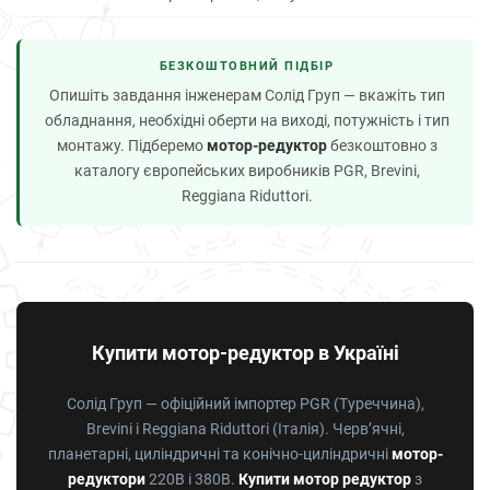
БЕЗКОШТОВНИЙ ПІДБІР
Опишіть завдання інженерам Солід Груп — вкажіть тип
обладнання, необхідні оберти на виході, потужність і тип
монтажу. Підберемо
мотор-редуктор
безкоштовно з
каталогу європейських виробників PGR, Brevini,
Reggiana Riduttori.
Купити мотор-редуктор в Україні
Солід Груп — офіційний імпортер PGR (Туреччина),
Brevini і Reggiana Riduttori (Італія). Черв’ячні,
планетарні, циліндричні та конічно-циліндричні
мотор-
редуктори
220В і 380В.
Купити мотор редуктор
з