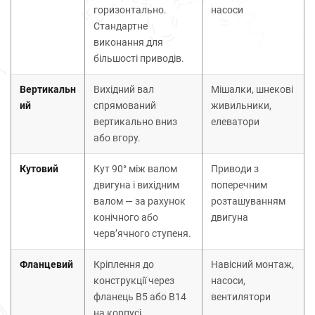
горизонтально.
насоси
Стандартне
виконання для
більшості приводів.
Вертикальн
Вихідний вал
Мішалки, шнекові
ий
спрямований
живильники,
вертикально вниз
елеватори
або вгору.
Кутовий
Кут 90° між валом
Приводи з
двигуна і вихідним
поперечним
валом — за рахунок
розташуванням
конічного або
двигуна
черв’ячного ступеня.
Фланцевий
Кріплення до
Навісний монтаж,
конструкції через
насоси,
фланець B5 або B14
вентилятори
на корпусі