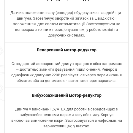
Датчик положення валу (енкодер) вбудовується в задній щит
двигуна. Забезпечує зворотний зв’язок за швидкістю і
положенням для систем автоматизації. Застосовується на
конвеєрах з точним позиціонуванням, у робототехніці та
дозуючих системах.
Реверсивний мотор-редуктор
Стандартний асинхронний двигун працює в обох напрямках
— достатньо змінити фазування підключення. Реверс в
однофазних двигунах 220В реалізується через перемикання
обмоток або за допомогою частотного перетворювача.
Вибухозахищений мотор-редуктор
Двигун у виконанні Ex/ATEX для роботи в середовищах з
вибухонебезпечними парами газу або пилу. Корпус
виключає виникнення іскри. Застосовується в нафтохімії, на
зерносховищах, у шахтах.