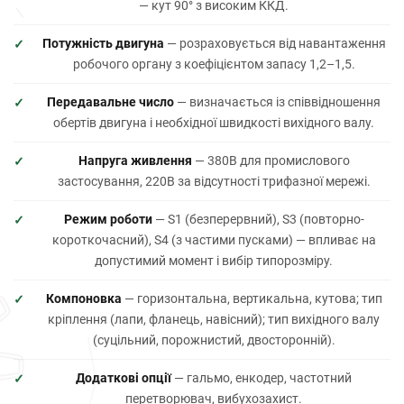
— кут 90° з високим ККД.
Потужність двигуна
— розраховується від навантаження
робочого органу з коефіцієнтом запасу 1,2–1,5.
Передавальне число
— визначається із співвідношення
обертів двигуна і необхідної швидкості вихідного валу.
Напруга живлення
— 380В для промислового
застосування, 220В за відсутності трифазної мережі.
Режим роботи
— S1 (безперервний), S3 (повторно-
короткочасний), S4 (з частими пусками) — впливає на
допустимий момент і вибір типорозміру.
Компоновка
— горизонтальна, вертикальна, кутова; тип
кріплення (лапи, фланець, навісний); тип вихідного валу
(суцільний, порожнистий, двосторонній).
Додаткові опції
— гальмо, енкодер, частотний
перетворювач, вибухозахист.