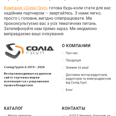
Компанія «Солід Груп»
готова будь-коли стати для вас
надійним партнером – звертайтесь. З нами легко,
просто і, головне, вигідно співпрацювати. Ми
проконсультуємо вас з усіх тематичних питань.
Зателефонуйте нам прямо зараз. Ми неодмінно
виправдаємо ваші очікування.
О КОМПАНИИ
Про нас
Продукція
Знижки та акції
Солид Групп © 2019 – 2026
Воспроизводимые на данном
Доставка мотор-редукторів,
сайте торговые марки
редукторів та електродвигунів
используются с разрешения
від Солід Груп
правообладателя.
Блог
КАТАЛОГ
КОНТАКТЫ
Мотор редуктор
61013 Украина, Харьков, ул.