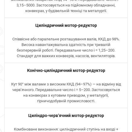
3,15–5000. Застосовується на підйомному обладнанні,
конвеєрах, у будівельній техніці та металургії.
Циліндричний мотор-редуктор
Співвісне або паралельне розташування валів, ККД до 98%.
Висока навантажувальна здатність при тривалій
безперервній роботі. Передавальне число i = 1,25–200.
Стандарт для важких конвеєрів, насосів, вентиляторів.
Конічно-циліндричний мотор-редуктор
Кут 90° між валами з високим ККД (94–97%) — на відміну від
черв’ячного. Передавальне число i = 5–200. Застосовується
на конвеєрах з кутовим приводом, у металургії,
гірничодобувній промисловості.
Циліндро-черв’ячний мотор-редуктор
Комбіноване виконання: циліндричний ступінь на вході +