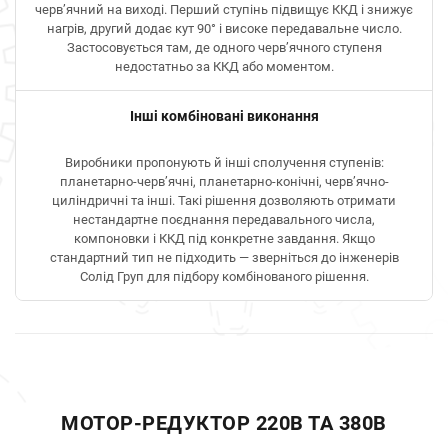
черв’ячний на виході. Перший ступінь підвищує ККД і знижує
нагрів, другий додає кут 90° і високе передавальне число.
Застосовується там, де одного черв’ячного ступеня
недостатньо за ККД або моментом.
Інші комбіновані виконання
Виробники пропонують й інші сполучення ступенів:
планетарно-черв’ячні, планетарно-конічні, черв’ячно-
циліндричні та інші. Такі рішення дозволяють отримати
нестандартне поєднання передавального числа,
компоновки і ККД під конкретне завдання. Якщо
стандартний тип не підходить — зверніться до інженерів
Солід Груп для підбору комбінованого рішення.
МОТОР-РЕДУКТОР 220В ТА 380В