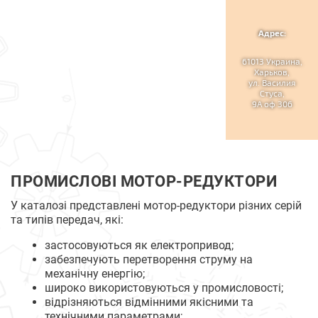
Адрес:
61013 Украина,
Харьков,
ул. Василия
Стуса,
9А оф 306
ПРОМИСЛОВІ МОТОР-РЕДУКТОРИ
У каталозі представлені мотор-редуктори різних серій
та типів передач, які:
застосовуються як електропривод;
забезпечують перетворення струму на
механічну енергію;
широко використовуються у промисловості;
відрізняються відмінними якісними та
технічними параметрами;