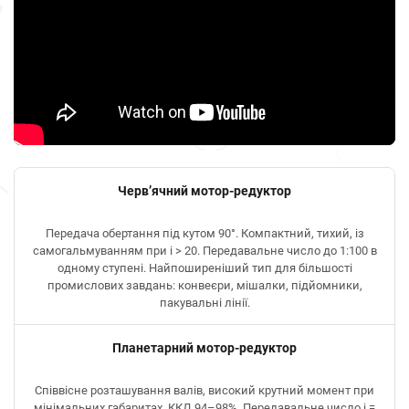
Черв’ячний мотор-редуктор
Передача обертання під кутом 90°. Компактний, тихий, із
самогальмуванням при i > 20. Передавальне число до 1:100 в
одному ступені. Найпоширеніший тип для більшості
промислових завдань: конвеєри, мішалки, підйомники,
пакувальні лінії.
Планетарний мотор-редуктор
Співвісне розташування валів, високий крутний момент при
мінімальних габаритах. ККД 94–98%. Передавальне число i =