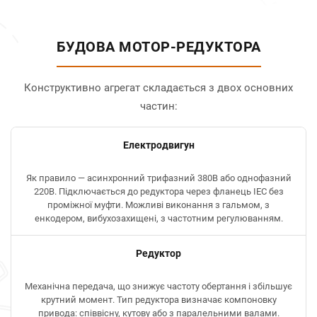
БУДОВА МОТОР-РЕДУКТОРА
Конструктивно агрегат складається з двох основних
частин:
Електродвигун
Як правило — асинхронний трифазний 380В або однофазний
220В. Підключається до редуктора через фланець IEC без
проміжної муфти. Можливі виконання з гальмом, з
енкодером, вибухозахищені, з частотним регулюванням.
Редуктор
Механічна передача, що знижує частоту обертання і збільшує
крутний момент. Тип редуктора визначає компоновку
привода: співвісну, кутову або з паралельними валами.