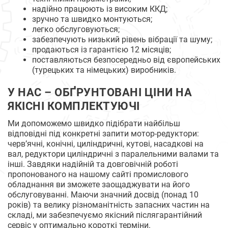
надійно працюють із високим ККД;
зручно та швидко монтуються;
легко обслуговуються;
забезпечують низький рівень вібрації та шуму;
продаються із гарантією 12 місяців;
поставляються безпосередньо від європейських
(турецьких та німецьких) виробників.
У НАС – ОБҐРУНТОВАНІ ЦІНИ НА
ЯКІСНІ КОМПЛЕКТУЮЧІ
Ми допоможемо швидко підібрати найбільш
відповідні під конкретні запити мотор-редуктори:
черв’ячні, конічні, циліндричні, кутові, насадкові на
вал, редуктори циліндричні з паралельними валами та
інші. Завдяки надійній та довговічній роботі
пропонованого на нашому сайті промислового
обладнання ви зможете заощаджувати на його
обслуговуванні. Маючи значний досвід (понад 10
років) та велику різноманітність запасних частин на
складі, ми забезпечуємо якісний післягарантійний
сервіс у оптимально короткі терміни.