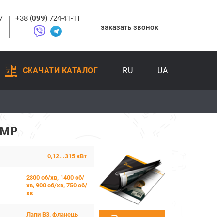
7
+38
(099)
724-41-11
заказать звонок
СКАЧАТИ КАТАЛОГ
RU
UA
EMP
0,12...315 кВт
2800 об/хв, 1400 об/
хв, 900 об/хв, 750 об/
хв
Лапи B3, фланець