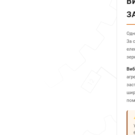
В
З
Одн
За 
еле
зер
Виб
агр
зас
шир
пом