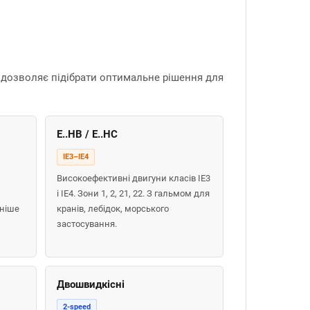
о дозволяє підібрати оптимальне рішення для
E..HB / E..HC
IE3–IE4
Високоефективні двигуни класів IE3
і IE4. Зони 1, 2, 21, 22. З гальмом для
еніше
кранів, лебідок, морського
застосування.
Двошвидкісні
2-speed