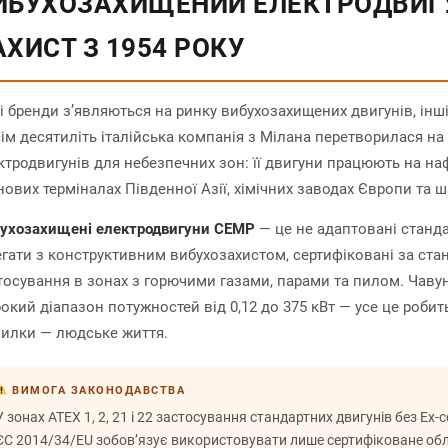
ИБУХОЗАХИЩЕНИЙ ЕЛЕКТРОДВИГУ
АХИСТ З 1954 РОКУ
і бренди з’являються на ринку вибухозахищених двигунів, інш
сім десятиліть італійська компанія з Мілана перетворилася на
ктродвигунів для небезпечних зон: її двигуни працюють на на
нових терміналах Південної Азії, хімічних заводах Європи та 
ухозахищені електродвигуни CEMP
— це не адаптовані станда
егати з конструктивним вибухозахистом, сертифіковані за стан
тосування в зонах з горючими газами, парами та пилом. Чавун
окий діапазон потужностей від 0,12 до 375 кВт — усе це роби
илки — людське життя.
ВИМОГА ЗАКОНОДАВСТВА
У зонах ATEX 1, 2, 21 і 22 застосування стандартних двигунів без Ex-
ЄС 2014/34/EU зобов’язує використовувати лише сертифіковане об