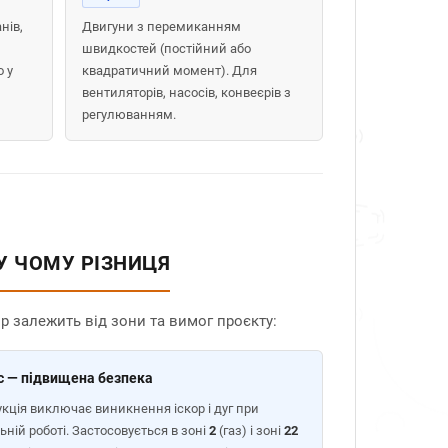
нів,
Двигуни з перемиканням
швидкостей (постійний або
 у
квадратичний момент). Для
вентиляторів, насосів, конвеєрів з
регулюванням.
 У ЧОМУ РІЗНИЦЯ
 залежить від зони та вимог проєкту:
c — підвищена безпека
кція виключає виникнення іскор і дуг при
ній роботі. Застосовується в зоні
2
(газ) і зоні
22