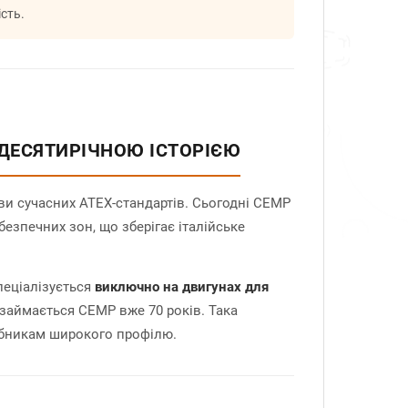
сть.
ИДЕСЯТИРІЧНОЮ ІСТОРІЄЮ
и сучасних ATEX-стандартів. Сьогодні CEMP
езпечних зон, що зберігає італійське
пеціалізується
виключно на двигунах для
 займається CEMP вже 70 років. Така
робникам широкого профілю.