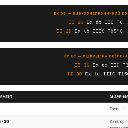
EX DB — ВИБУХОНЕПРОНИКНИЙ КОР
II 2G
Ex db IIC T6..
II 2D
Ex tb IIIC T85°C..
EX EC — ПІДВИЩЕНА БЕЗПЕКА
II 3G
Ex ec IIC T
II 3D
Ex tc IIIC T15
ЛЕМЕНТ
ЗНАЧЕНН
Група II 
 / 3G
Категорія