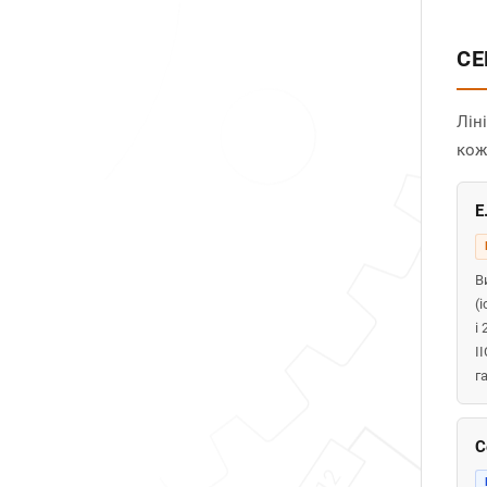
СЕ
Лін
кож
E
В
(
і 
I
г
С