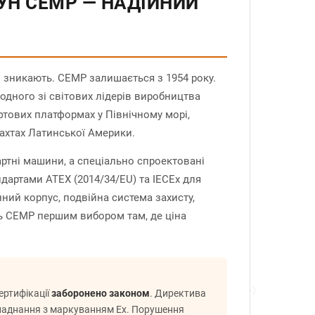
Н CEMP — НАДІЙНИЙ
і зникають. CEMP залишається з 1954 року.
 одного зі світових лідерів виробництва
фтових платформах у Північному морі,
шахтах Латинської Америки.
ртні машини, а спеціально спроектовані
дартами ATEX (2014/34/EU) та IECEx для
ний корпус, подвійна система захисту,
ть CEMP першим вибором там, де ціна
сертифікації
заборонено законом
. Директива
ладнання з маркуванням Ex. Порушення