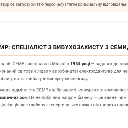
створює загрозу життю персоналу і тягне кримінальну відповідальні
MP: СПЕЦІАЛІСТ З ВИБУХОЗАХИСТУ З СЕМ
панія CEMP заснована в Мілані в
1954 році
— задовго до появ
изнаний світовий лідер у виробництві електродвигунів для неб
обництво та глибоку інженерну експертизу.
чова відмінність CEMP від більшості конкурентів: компанія с
езпечних зон
. Це не побічний напрям бізнесу — це єдине, чим
ціалізація дає глибину експертизи, яку важко відтворити ви