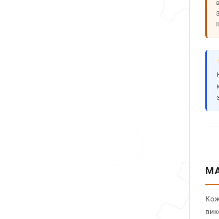
МА
Кож
вик