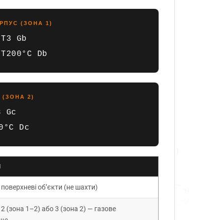
ПУС (ЗОНА 1)
T3 Gb
T200°C Db
 (ЗОНА 2)
3 Gc
0°C Dc
Я
— поверхневі об’єкти (не шахти)
 2 (зона 1–2) або 3 (зона 2) — газове