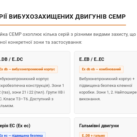
РІЇ ВИБУХОЗАХИЩЕНИХ ДВИГУНІВ CEMP
ійка CEMP охоплює кілька серій з різними видами захисту, щ
ної конкретної зони та застосування:
..DB / E..DC
E..EB / E..EC
Ex db — вибухонепроникний корпус
Ex db eb — комбінований
ибухонепроникний корпус
Вибухонепроникний корпус +
іскробезпечна конструкція). Зони 1
підвищена безпека клемної
2 (газ), зони 21 і 22 (пил). Групи IIB і
коробки. Зони 1, 2. Найпошир
IC. Класи T3–T6. Доступний з
виконання.
альмом.
ерія EC (Ex ec)
Гальмівні двигуни
Ex ec — підвищена безпека
E..DB + гальмо