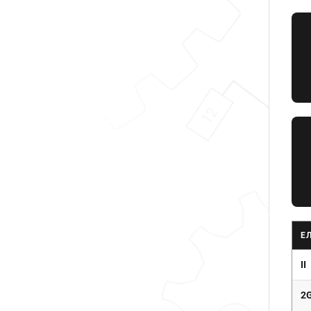
Е
II
2G