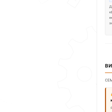
Д
к
е
з
ВИ
CEM