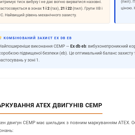
(пил). 
витримує тиск вибуху і не дає вогню вирватися назовні.
ціною. 
Застосовується в зонах
1 і 2
(газ),
21 і 22
(пил). Групи IIB і
IIC. Найвищий рівень механічного захисту.
КОМБІНОВАНИЙ ЗАХИСТ EX DB EB
Найпоширеніше виконання CEMP —
Ex db eb
: вибухонепроникний кор
коробкою підвищеної безпеки (eb). Це оптимальний баланс захисту 
застосувань у зоні 1.
РКУВАННЯ ATEX ДВИГУНІВ CEMP
ен двигун CEMP має шильдик з повним маркуванням ATEX. О
онань: