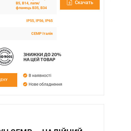
Скачать
B5, B14, лапи/
фланець B35, B34
IP55, IP56, IP65
CEMP Італія
ЗНИЖКИ ДО 20%
НА ЦЕЙ ТОВАР
В наявності
ЦЕНУ
Нове обладнення