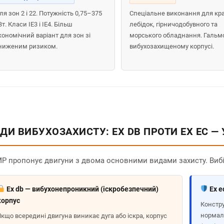
ля зон 2 і 22. Потужність 0,75–375
Спеціальне виконання для кра
Вт. Класи IE3 і IE4. Більш
лебідок, гірничодобувного та
кономічний варіант для зон зі
морського обладнання. Гальмо
ниженим ризиком.
вибухозахищеному корпусі.
ДИ ВИБУХОЗАХИСТУ: EX DB ПРОТИ EX EC —
P пропонує двигуни з двома основними видами захисту. Вибір
Ex db — вибухонепроникний (іскробезпечний)
Ex e
корпус
Констру
нормаль
Якщо всередині двигуна виникає дуга або іскра, корпус