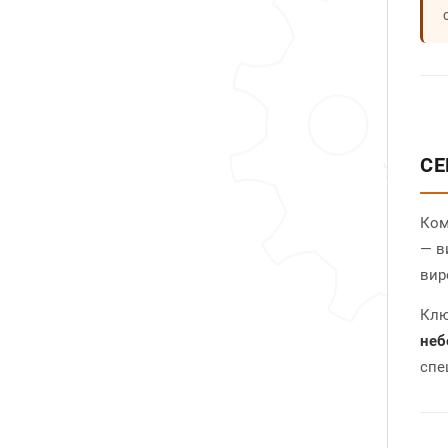
CE
Ком
— в
вир
Клю
неб
спе