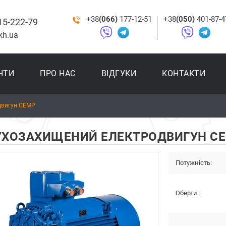
+38
(066)
177-12-51
+38
(050)
401-87-4
15-222-79
kh.ua
НТИ
ПРО НАС
ВІДГУКИ
КОНТАКТИ
двигун CEMP
УХОЗАХИЩЕНИЙ ЕЛЕКТРОДВИГУН C
Потужність:
Оберти: