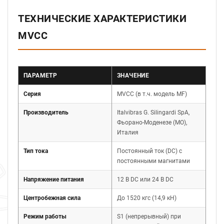
ТЕХНИЧЕСКИЕ ХАРАКТЕРИСТИКИ
MVCC
ПАРАМЕТР
ЗНАЧЕНИЕ
Серия
MVCC (в т.ч. модель MF)
Производитель
Italvibras G. Silingardi SpA,
Фьорано-Моденезе (MO),
Италия
Тип тока
Постоянный ток (DC) с
постоянными магнитами
Напряжение питания
12 В DC или 24 В DC
Центробежная сила
До 1520 кгс (14,9 кН)
Режим работы
S1 (непрерывный) при