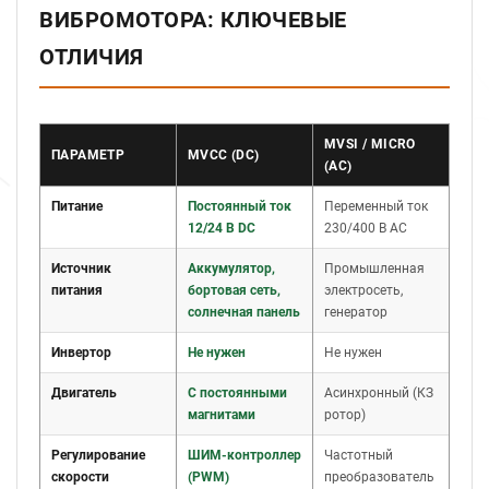
ВИБРОМОТОРА: КЛЮЧЕВЫЕ
ОТЛИЧИЯ
MVSI / MICRO
ПАРАМЕТР
MVCC (DC)
(AC)
Питание
Постоянный ток
Переменный ток
12/24 В DC
230/400 В AC
Источник
Аккумулятор,
Промышленная
питания
бортовая сеть,
электросеть,
солнечная панель
генератор
Инвертор
Не нужен
Не нужен
Двигатель
С постоянными
Асинхронный (КЗ
магнитами
ротор)
Регулирование
ШИМ-контроллер
Частотный
скорости
(PWM)
преобразователь