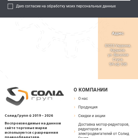
Даю согласие на обработку моих персональных данных
Адрес:
61013 Украина,
Харьков,
ул. Василия
Стуса,
9А оф 306
О КОМПАНИИ
О нас
Продукция
Скидки и акции
Солид Групп © 2019 – 2026
Воспроизводимые на данном
Доставка мотор-редукторов,
сайте торговые марки
редукторов и
используются с разрешения
электродвигателей от Солид
правообладателя.